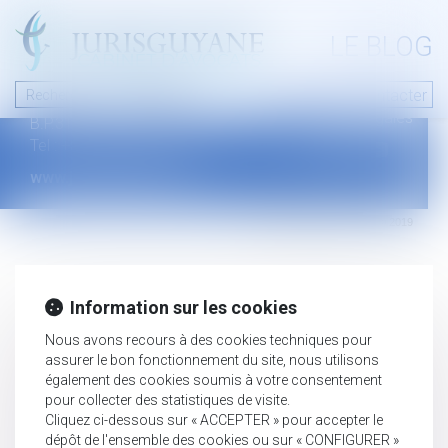
A PROPOS
LE BLOG
Contact
Plan du blog
Nous contacter
46 avenue de la liberté
Mentions légales
B.P.315 - 97327 Cayenne Cedex
Tel : +594 594 29 45 35
www.jurisguyane.com
Septeo Digital & Services © 2019
Information sur les cookies
Nous avons recours à des cookies techniques pour
assurer le bon fonctionnement du site, nous utilisons
également des cookies soumis à votre consentement
pour collecter des statistiques de visite.
Cliquez ci-dessous sur « ACCEPTER » pour accepter le
dépôt de l'ensemble des cookies ou sur « CONFIGURER »