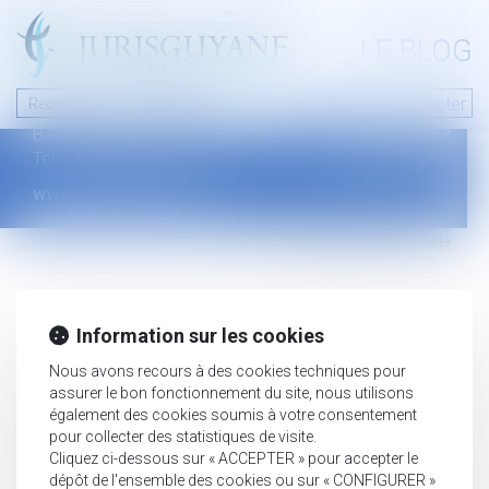
A PROPOS
LE BLOG
Contact
Plan du blog
Nous contacter
46 avenue de la liberté
Mentions légales
B.P.315 - 97327 Cayenne Cedex
Tel : +594 594 29 45 35
www.jurisguyane.com
Septeo Digital & Services © 2019
Information sur les cookies
Nous avons recours à des cookies techniques pour
assurer le bon fonctionnement du site, nous utilisons
également des cookies soumis à votre consentement
pour collecter des statistiques de visite.
Cliquez ci-dessous sur « ACCEPTER » pour accepter le
dépôt de l'ensemble des cookies ou sur « CONFIGURER »