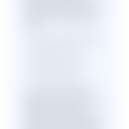
application de l'article R. 143-12 du code
de la construction et de l'habitation, à
l'exception de ceux relevant des types
suivants :
- N : Restaurants et débits de boissons ;
- V : Etablissements de cultes ;
- EF : Etablissements flottants ;
- REF : Refuges de montagne.
IV. - Lorsque cela est nécessaire pour
répondre aux besoins de mise en
quarantaine ou de placement et maintien
à l'isolement dans l'un des lieux
d'hébergement adaptés mentionnés à
l'article 25 du présent décret, le préfet de