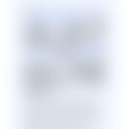
Un
décret n° 2021-1118 d
u 26 août 2021
, paru au
Journal Officiel du
vendredi 27 août 2021,
est venu modifier le
décre
t n° 2021-699 du 1er juin
2021
prescrivant les
mesures générales
nécessaires à la gestion
de la sortie de crise
sanitaire.
er
L’article 1
de ce texte renforce les
pouvoirs du préfet de la Guyane en lui
permettant de recourir aux mesures de
er
l’article 48-1 du décret du 1
juin 2021
se rapportant aux mesures de