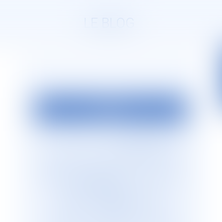
LE BLOG
EDITO
La société d’avocats
JURISGUYANE
est
située en Guyane française. Elle est
dirigée par Monsieur le Bâtonnier Patrick
Lingibé, ancien bâtonnier de Guyane. Le
cabinet
JURISGUYANE
est membre du
Réseau international d’avocats
francophones
GESICA
, réseau de
référence qui regroupe plus de 255