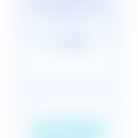
cabinets représentants plus de 2 600
avocats répartis, en France et dans le
monde.
RENFORCEMENT
DES POUVOIRS DE