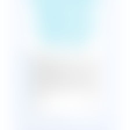
REQUISITION DU
PREFET DE LA
GUYANE PAR LE
DECRET DU 26
AOUT 2021
Publié le :
27/08/2021