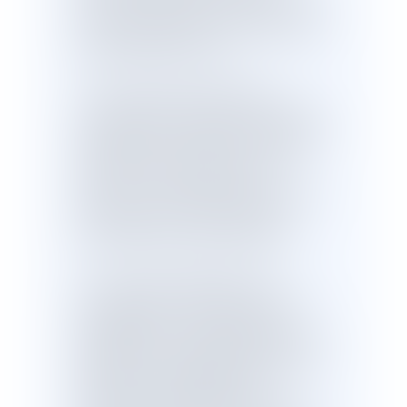
personne nécessaire au fonctionnement
de ces établissements, notamment des
professionnels de santé.
II. - Dans la mesure nécessaire à
l'acheminement de produits de santé et
d'équipements de protection individuelle
nécessaires pour faire face à la crise
sanitaire, sont réquisitionnés, sur
décision du ministre chargé de la santé,
les aéronefs civils et les personnes
nécessaires à leur fonctionnement.
III. - Lorsqu'une telle mesure est
nécessaire pour répondre aux besoins
d'hébergement ou d'entreposage
résultant de la crise sanitaire, le préfet de
département est habilité à procéder à la
réquisition des établissements
mentionnés par le règlement pris en