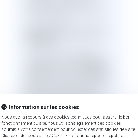
réquisitions pouvant être mises en
œuvre par les préfets de la Martinique
et de la Guadeloupe.
Article 48-1 modifié par le décret du
26 août 2021 :
« Pour faire face à l'état d'urgence
sanitaire en Martinique
, en Guadeloupe
et en Guyane
, le préfet de la Martinique,
le préfet de la Guadeloupe
, le préfet de la
Guyane
et les représentants de l'Etat
dans les autres départements ainsi que
dans les collectivités mentionnées à
l'article 72-3 de la Constitution sont
Information sur les cookies
habilités à prendre les mesures visées à
l'article 48.
Nous avons recours à des cookies techniques pour assurer le bon
fonctionnement du site, nous utilisons également des cookies
soumis à votre consentement pour collecter des statistiques de visite.
II.- Pour faire face à l'état d'urgence
Cliquez ci-dessous sur « ACCEPTER » pour accepter le dépôt de