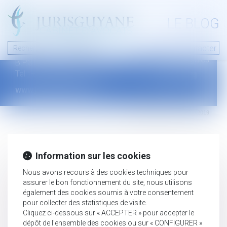
A PROPOS
LE BLOG
Contact
Plan du blog
Nous contacter
46 avenue de la liberté
Mentions légales
B.P.315 - 97327 Cayenne Cedex
Tel : +594 594 29 45 35
www.jurisguyane.com
Septeo Digital & Services © 2019
Information sur les cookies
Nous avons recours à des cookies techniques pour
assurer le bon fonctionnement du site, nous utilisons
également des cookies soumis à votre consentement
pour collecter des statistiques de visite.
Cliquez ci-dessous sur « ACCEPTER » pour accepter le
dépôt de l'ensemble des cookies ou sur « CONFIGURER »