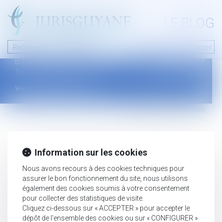
A PROPOS
LE BLOG
Contact
Plan du blog
Nous contacter
46 avenue de la liberté
Mentions légales
B.P.315 - 97327 Cayenne Cedex
Tel : +594 594 29 45 35
www.jurisguyane.com
Septeo Digital & Services © 2019
Information sur les cookies
Nous avons recours à des cookies techniques pour
assurer le bon fonctionnement du site, nous utilisons
également des cookies soumis à votre consentement
pour collecter des statistiques de visite.
Cliquez ci-dessous sur « ACCEPTER » pour accepter le
dépôt de l'ensemble des cookies ou sur « CONFIGURER »