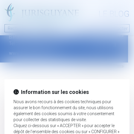
A PROPOS
LE BLOG
Contact
Plan du blog
Nous contacter
46 avenue de la liberté
Mentions légales
B.P.315 - 97327 Cayenne Cedex
Tel : +594 594 29 45 35
www.jurisguyane.com
Septeo Digital & Services © 2019
Information sur les cookies
Nous avons recours à des cookies techniques pour
assurer le bon fonctionnement du site, nous utilisons
également des cookies soumis à votre consentement
pour collecter des statistiques de visite.
Cliquez ci-dessous sur « ACCEPTER » pour accepter le
dépôt de l'ensemble des cookies ou sur « CONFIGURER »