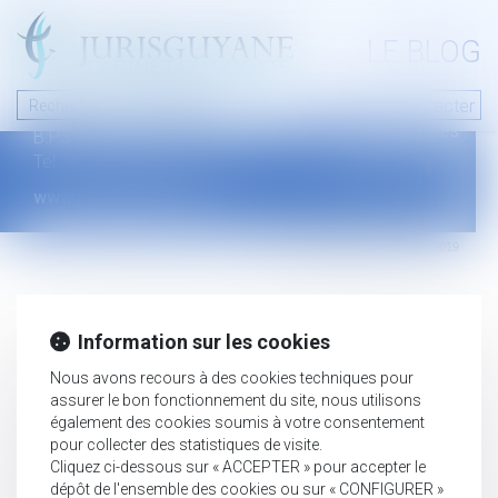
A PROPOS
LE BLOG
Contact
Plan du blog
Nous contacter
46 avenue de la liberté
Mentions légales
B.P.315 - 97327 Cayenne Cedex
Tel : +594 594 29 45 35
www.jurisguyane.com
Septeo Digital & Services © 2019
Information sur les cookies
Nous avons recours à des cookies techniques pour
assurer le bon fonctionnement du site, nous utilisons
également des cookies soumis à votre consentement
pour collecter des statistiques de visite.
Cliquez ci-dessous sur « ACCEPTER » pour accepter le
dépôt de l'ensemble des cookies ou sur « CONFIGURER »