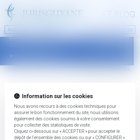
A PROPOS
LE BLOG
Contact
Plan du blog
Nous contacter
46 avenue de la liberté
Mentions légales
B.P.315 - 97327 Cayenne Cedex
Tel : +594 594 29 45 35
www.jurisguyane.com
Septeo Digital & Services © 2019
Information sur les cookies
Nous avons recours à des cookies techniques pour
assurer le bon fonctionnement du site, nous utilisons
également des cookies soumis à votre consentement
pour collecter des statistiques de visite.
Cliquez ci-dessous sur « ACCEPTER » pour accepter le
dépôt de l'ensemble des cookies ou sur « CONFIGURER »