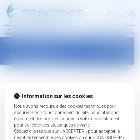
A PROPOS
LE BLOG
Contact
Plan du blog
Nous contacter
46 avenue de la liberté
Mentions légales
B.P.315 - 97327 Cayenne Cedex
Tel : +594 594 29 45 35
www.jurisguyane.com
Septeo Digital & Services © 2019
Information sur les cookies
Nous avons recours à des cookies techniques pour
assurer le bon fonctionnement du site, nous utilisons
également des cookies soumis à votre consentement
pour collecter des statistiques de visite.
Cliquez ci-dessous sur « ACCEPTER » pour accepter le
dépôt de l'ensemble des cookies ou sur « CONFIGURER »