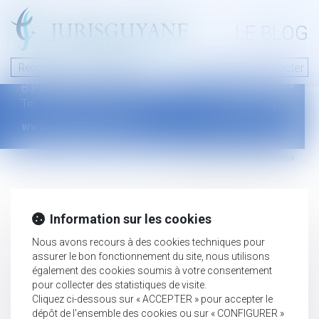
A PROPOS
LE BLOG
Contact
Plan du blog
Nous contacter
46 avenue de la liberté
Mentions légales
B.P.315 - 97327 Cayenne Cedex
Tel : +594 594 29 45 35
www.jurisguyane.com
Septeo Digital & Services © 2019
Information sur les cookies
Nous avons recours à des cookies techniques pour
assurer le bon fonctionnement du site, nous utilisons
également des cookies soumis à votre consentement
pour collecter des statistiques de visite.
Cliquez ci-dessous sur « ACCEPTER » pour accepter le
dépôt de l'ensemble des cookies ou sur « CONFIGURER »