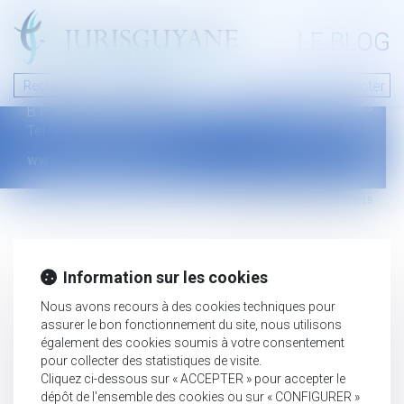
A PROPOS
LE BLOG
Contact
Plan du blog
Nous contacter
46 avenue de la liberté
Mentions légales
B.P.315 - 97327 Cayenne Cedex
Tel : +594 594 29 45 35
www.jurisguyane.com
Septeo Digital & Services © 2019
Information sur les cookies
Nous avons recours à des cookies techniques pour
assurer le bon fonctionnement du site, nous utilisons
également des cookies soumis à votre consentement
pour collecter des statistiques de visite.
Cliquez ci-dessous sur « ACCEPTER » pour accepter le
dépôt de l'ensemble des cookies ou sur « CONFIGURER »