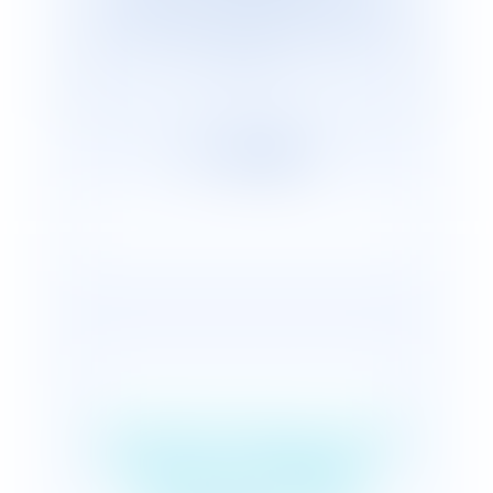
cabinets représentants plus de 2 600
avocats répartis, en France et dans le
monde.
Transformation de la
fonction publique :