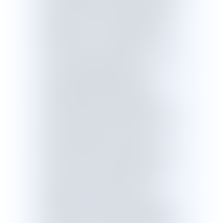
facilitées et encouragées, et les agents
dont les services sont transformés
bénéficieront d’un accompagnement
amélioré. Ainsi :- les mutations ne sont
plus soumises à l’examen des
commissions administratives paritaires
;- de nouvelles garanties sont
également apportées aux agents
publics, telle que la portabilité du
compte personnel de formation en cas
de mobilité entre secteurs public et
privé ou la portabilité du contrat à durée
indéterminée entre versants de la
fonction publique ;- un dispositif de
rupture conventionnelle sur la base d’un
commun accord entre l’agent et son
employeur, et ouvrant droit à une
indemnité de rupture ainsi qu’au
bénéfice de l’assurance chômage, est
instauré. Afin de mieux accompagner