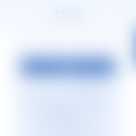
LE BLOG
EDITO
La société d’avocats
JURISGUYANE
est
située en Guyane française. Elle est
dirigée par Monsieur le Bâtonnier Patrick
Lingibé, ancien bâtonnier de Guyane. Le
cabinet
JURISGUYANE
est membre du
Réseau international d’avocats
francophones
GESICA
, réseau de
référence qui regroupe plus de 255