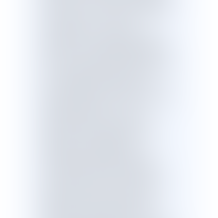
les agents en cas de transformation de
leurs services, le projet de loi crée de
nouveaux outils :- en cas de
restructuration, les agents pourront
bénéficier d’un reclassement au niveau
local avec une priorité d’affectation,
d’un congé de transition professionnelle
pris en charge par l’Etat ou d’un
accompagnement spécifique vers le
secteur privé dans le cadre de plans de
départs volontaires ;- en cas
d’externalisation de missions, les
agents qui seront détachés d’office
auprès du cocontractant de
l’administration bénéficieront du
maintien des garanties découlant de
leur statut et d’un droit d’option au
renouvellement de la concession. Par
ailleurs, le projet de loi renforce la
transparence et l’équité du cadre de
gestion des agents publics.Afin