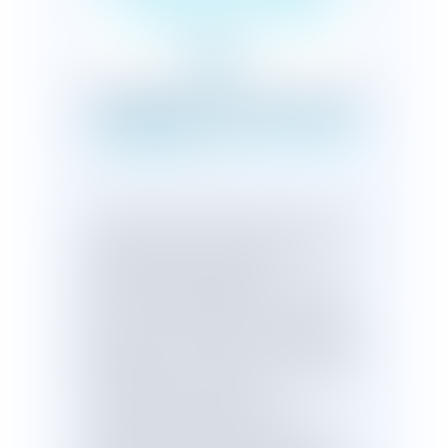
adoption à l'AN
Publié le :
19/07/2019
Le projet de loi de transformation de la
fonction publique a été adopté par les
députés, après passage en
Commission mixte paritaire. Un projet
de loi de transformation de la fonction
publique a été présenté au Conseil des
ministres du 27 mars 2019 et déposé à
l'Assemblée nationale le même jour. Ce
texte opère une profonde
modernisation du statut et des
conditions de travail dans la fonction