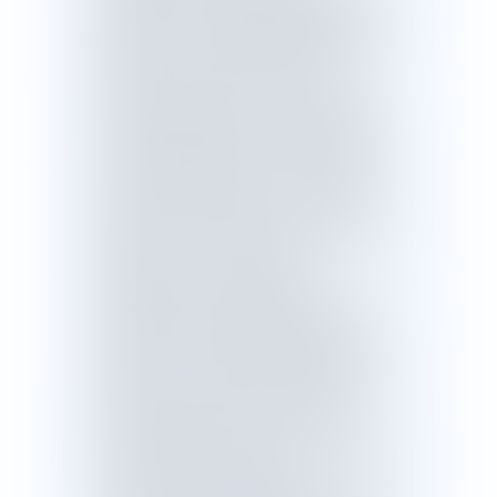
publique. En matière de dialogue social,
le projet de loi simplifie l’organisation
des instances, déconcentre les
décisions et recentre sur les questions
les plus qualitatives pour les agents :-
une instance unique, le comité social,
est chargée d’examiner l’ensemble des
questions collectives, en lieu et place
du comité technique et du comité
d’hygiène, de sécurité et des conditions
de travail ;- les commissions
administratives paritaires sont
recentrées sur le champ disciplinaire et
les situations individuelles les plus
délicates ;- la place de la négociation
collective dans la fonction publique est
renforcée, afin que des accords
majoritaires puissent être conclus au
niveau national, comme au niveau local,
et avoir une portée juridique.