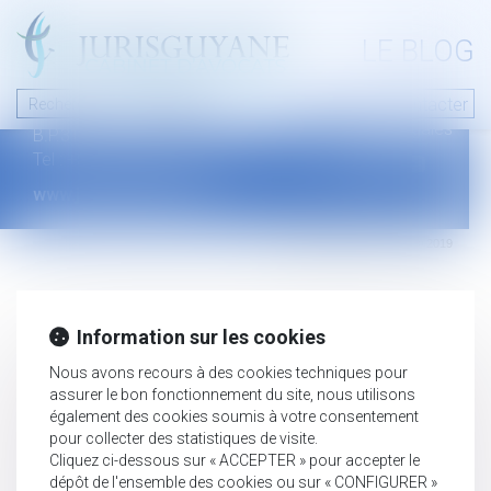
A PROPOS
LE BLOG
Contact
Plan du blog
Nous contacter
46 avenue de la liberté
Mentions légales
B.P.315 - 97327 Cayenne Cedex
Tel : +594 594 29 45 35
www.jurisguyane.com
Septeo Digital & Services © 2019
Information sur les cookies
Nous avons recours à des cookies techniques pour
assurer le bon fonctionnement du site, nous utilisons
également des cookies soumis à votre consentement
pour collecter des statistiques de visite.
Cliquez ci-dessous sur « ACCEPTER » pour accepter le
dépôt de l'ensemble des cookies ou sur « CONFIGURER »