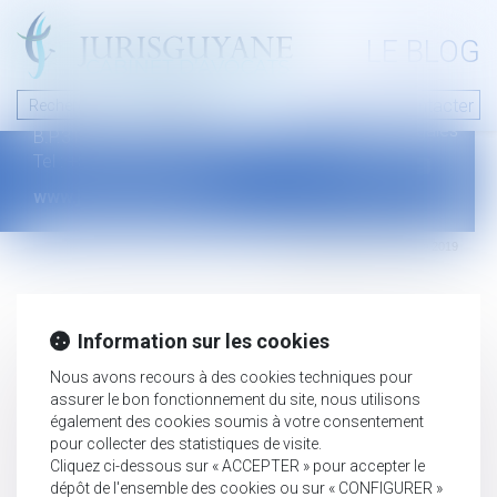
A PROPOS
LE BLOG
Contact
Plan du blog
Nous contacter
46 avenue de la liberté
Mentions légales
B.P.315 - 97327 Cayenne Cedex
Tel : +594 594 29 45 35
www.jurisguyane.com
Septeo Digital & Services © 2019
Information sur les cookies
Nous avons recours à des cookies techniques pour
assurer le bon fonctionnement du site, nous utilisons
également des cookies soumis à votre consentement
pour collecter des statistiques de visite.
Cliquez ci-dessous sur « ACCEPTER » pour accepter le
dépôt de l'ensemble des cookies ou sur « CONFIGURER »