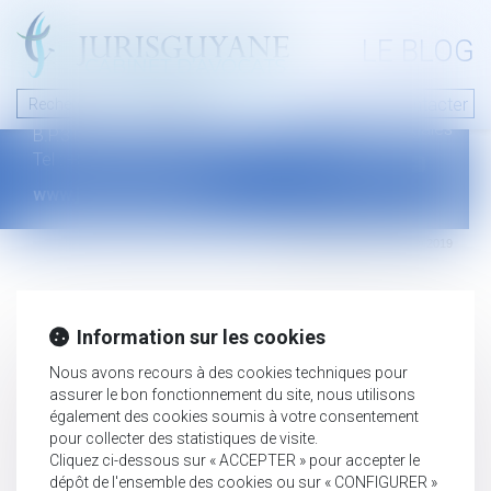
A PROPOS
LE BLOG
Contact
Plan du blog
Nous contacter
46 avenue de la liberté
Mentions légales
B.P.315 - 97327 Cayenne Cedex
Tel : +594 594 29 45 35
www.jurisguyane.com
Septeo Digital & Services © 2019
Information sur les cookies
Nous avons recours à des cookies techniques pour
assurer le bon fonctionnement du site, nous utilisons
également des cookies soumis à votre consentement
pour collecter des statistiques de visite.
Cliquez ci-dessous sur « ACCEPTER » pour accepter le
dépôt de l'ensemble des cookies ou sur « CONFIGURER »