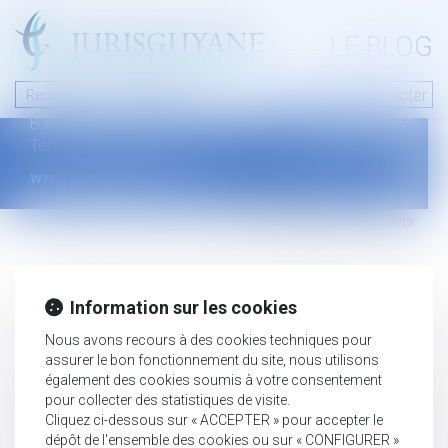
A PROPOS
LE BLOG
Contact
Plan du blog
Nous contacter
46 avenue de la liberté
Mentions légales
B.P.315 - 97327 Cayenne Cedex
Tel : +594 594 29 45 35
www.jurisguyane.com
Septeo Digital & Services © 2019
Information sur les cookies
Nous avons recours à des cookies techniques pour
assurer le bon fonctionnement du site, nous utilisons
également des cookies soumis à votre consentement
pour collecter des statistiques de visite.
Cliquez ci-dessous sur « ACCEPTER » pour accepter le
dépôt de l'ensemble des cookies ou sur « CONFIGURER »