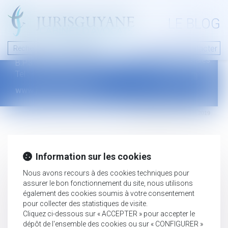
A PROPOS
LE BLOG
Contact
Plan du blog
Nous contacter
46 avenue de la liberté
Mentions légales
B.P.315 - 97327 Cayenne Cedex
Tel : +594 594 29 45 35
www.jurisguyane.com
Septeo Digital & Services © 2019
Information sur les cookies
Nous avons recours à des cookies techniques pour
assurer le bon fonctionnement du site, nous utilisons
également des cookies soumis à votre consentement
pour collecter des statistiques de visite.
Cliquez ci-dessous sur « ACCEPTER » pour accepter le
dépôt de l'ensemble des cookies ou sur « CONFIGURER »