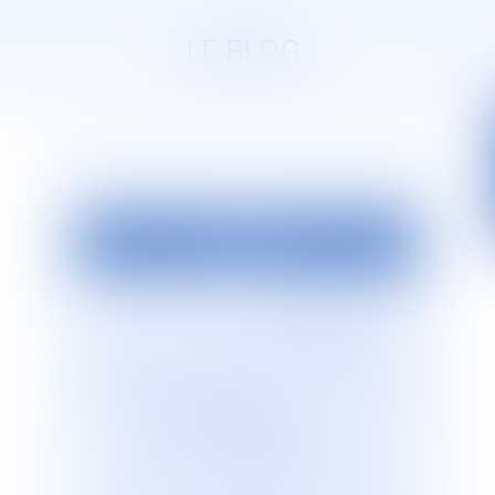
LE BLOG
EDITO
La société d’avocats
JURISGUYANE
est
située en Guyane française. Elle est
dirigée par Monsieur le Bâtonnier Patrick
Lingibé, ancien bâtonnier de Guyane. Le
cabinet
JURISGUYANE
est membre du
Réseau international d’avocats
francophones
GESICA
, réseau de
référence qui regroupe plus de 255