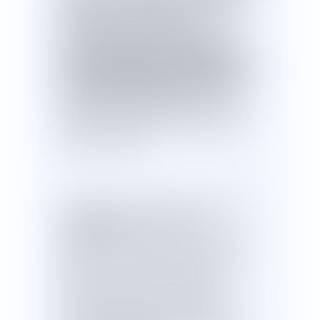
plan local d'urbanisme (PLU) est
adopté ou modifié après la création
d'un lotissement
l'autorité
,
administrative peut
par arrêté pris
,
après enquête publique et délibération
du conseil municipal
modifier les
,
documents du lotissement
: règlement
et cahier des charges compris afin de les
mettre en concordance avec les nouvelles
règles d'urbanisme.
Ce pouvoir vise notamment à permettre la
densification
des lotissements
pavillonnaires anciens : si le PLU autorise
désormais une hauteur de construction
supérieure ou une densité plus importante,
mais que le cahier des charges du
lotissement plafonne ces possibilités, la
commune peut faire sauter ces verrous