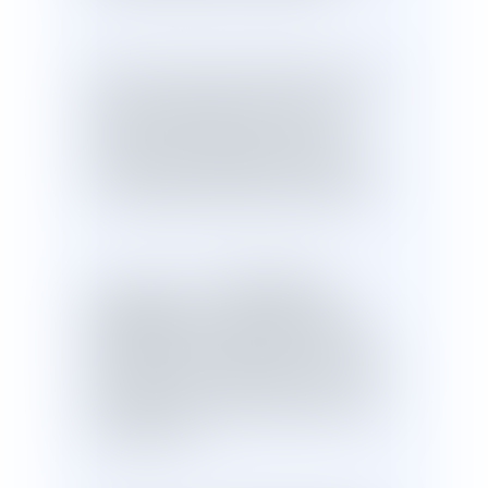
Quand on construit un lotissement, c'est-à-
dire une opération qui divise un terrain en
plusieurs lots destinés à recevoir des
constructions, l'aménageur établit deux
documents fondamentaux qui vont régir la
vie du quartier pour plusieurs décennies.
règlement du
Le premier, c'est le
lotissement
: un texte de droit public,
intégré au permis d'aménager, qui fixe les
règles d'urbanisme applicables à l'ensemble,
implantation des constructions, hauteur
maximale, distances par rapport aux limites
de propriété, etc.