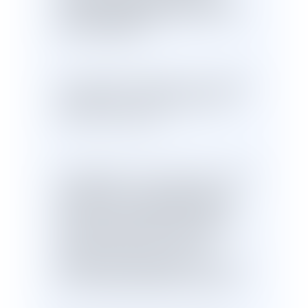
sans demander l'accord
contractuels,
des propriétaires
.
On comprend la frustration que ce dispositif
peut générer. Et c'est précisément ce qui
s'est joué au Lavandou.
« Super Lavandou »
Le lotissement
, dans le
département du Var, avait été créé par un
4 janvier 1963
arrêté préfectoral du
. Il
disposait d'un règlement et d'un cahier des
charges adoptés en 1962, soit plus de
soixante ans d'existence, plusieurs
générations de propriétaires, et tout un style
de vie pavillonnaire stabilisé sur la durée.