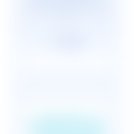
cabinets représentants plus de 2 600
avocats répartis, en France et dans le
monde.
Lotissements : la
mairie peut modifier