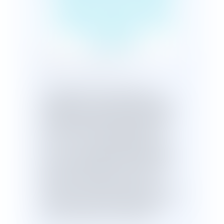
votre cahier des
charges sans votre
accord
Publié le :
16/06/2025
Vous habitez dans un lotissement ? Le
règlement et le cahier des charges signés à
l'origine peuvent désormais être modifiés
par votre mairie, sans votre accord, sans
«
celui de vos voisins propriétaires (les
colotis »
). C'est ce que vient de valider le
Conseil constitutionnel dans une décision
QPC du 13 juin 2025, à l'occasion d'un
« Super
litige né dans le lotissement
Lavandou »
du Var. Le contrat conclu entre
voisins ne fait plus toujours obstacle aux
ambitions urbaines des collectivités.