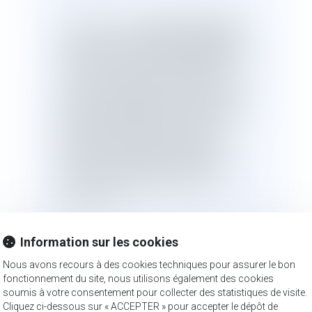
cahier des charges
Le second, c'est le
:
un document qui ressemble davantage à un
contrat passé entre tous les propriétaires (les
« colotis »
). Il peut contenir des règles
techniques d'urbanisme, mais aussi, et c'est
là toute son originalité, des règles purement
contractuelles touchant à la vie privée du
lotissement : interdiction de certaines
activités, type d'enseignes autorisées,
couleur des façades, mode d'entretien des
espaces verts, affectation des parties
communes, etc.
Information sur les cookies
Pendant longtemps, ce cahier des charges a
Nous avons recours à des cookies techniques pour assurer le bon
« code privé »
constitué un véritable
du
fonctionnement du site, nous utilisons également des cookies
lotissement, opposable à tous les
soumis à votre consentement pour collecter des statistiques de visite.
propriétaires successifs et modifiable
Cliquez ci-dessous sur « ACCEPTER » pour accepter le dépôt de