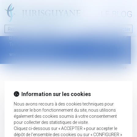
A PROPOS
LE BLOG
Contact
Plan du blog
Nous contacter
46 avenue de la liberté
Mentions légales
B.P.315 - 97327 Cayenne Cedex
Tel : +594 594 29 45 35
www.jurisguyane.com
Septeo Digital & Services © 2019
Information sur les cookies
Nous avons recours à des cookies techniques pour
assurer le bon fonctionnement du site, nous utilisons
également des cookies soumis à votre consentement
pour collecter des statistiques de visite.
Cliquez ci-dessous sur « ACCEPTER » pour accepter le
dépôt de l'ensemble des cookies ou sur « CONFIGURER »