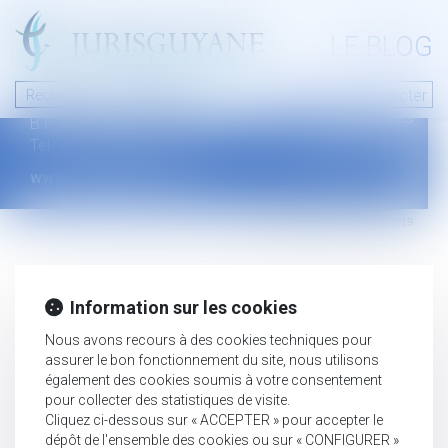
A PROPOS
LE BLOG
Contact
Plan du blog
Nous contacter
46 avenue de la liberté
Mentions légales
B.P.315 - 97327 Cayenne Cedex
Tel : +594 594 29 45 35
www.jurisguyane.com
Septeo Digital & Services © 2019
Information sur les cookies
Nous avons recours à des cookies techniques pour
assurer le bon fonctionnement du site, nous utilisons
également des cookies soumis à votre consentement
pour collecter des statistiques de visite.
Cliquez ci-dessous sur « ACCEPTER » pour accepter le
dépôt de l'ensemble des cookies ou sur « CONFIGURER »