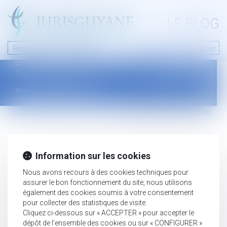
A PROPOS
LE BLOG
Contact
Plan du blog
Nous contacter
46 avenue de la liberté
Mentions légales
B.P.315 - 97327 Cayenne Cedex
Tel : +594 594 29 45 35
www.jurisguyane.com
Septeo Digital & Services © 2019
Information sur les cookies
Nous avons recours à des cookies techniques pour
assurer le bon fonctionnement du site, nous utilisons
également des cookies soumis à votre consentement
pour collecter des statistiques de visite.
Cliquez ci-dessous sur « ACCEPTER » pour accepter le
dépôt de l'ensemble des cookies ou sur « CONFIGURER »