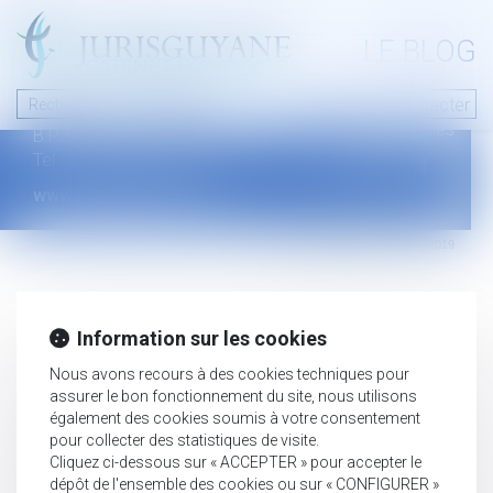
A PROPOS
LE BLOG
Contact
Plan du blog
Nous contacter
46 avenue de la liberté
Mentions légales
B.P.315 - 97327 Cayenne Cedex
Tel : +594 594 29 45 35
www.jurisguyane.com
Septeo Digital & Services © 2019
Information sur les cookies
Nous avons recours à des cookies techniques pour
assurer le bon fonctionnement du site, nous utilisons
également des cookies soumis à votre consentement
pour collecter des statistiques de visite.
Cliquez ci-dessous sur « ACCEPTER » pour accepter le
dépôt de l'ensemble des cookies ou sur « CONFIGURER »