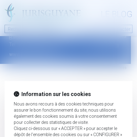
A PROPOS
LE BLOG
Contact
Plan du blog
Nous contacter
46 avenue de la liberté
Mentions légales
B.P.315 - 97327 Cayenne Cedex
Tel : +594 594 29 45 35
www.jurisguyane.com
Septeo Digital & Services © 2019
Information sur les cookies
Nous avons recours à des cookies techniques pour
assurer le bon fonctionnement du site, nous utilisons
également des cookies soumis à votre consentement
pour collecter des statistiques de visite.
Cliquez ci-dessous sur « ACCEPTER » pour accepter le
dépôt de l'ensemble des cookies ou sur « CONFIGURER »