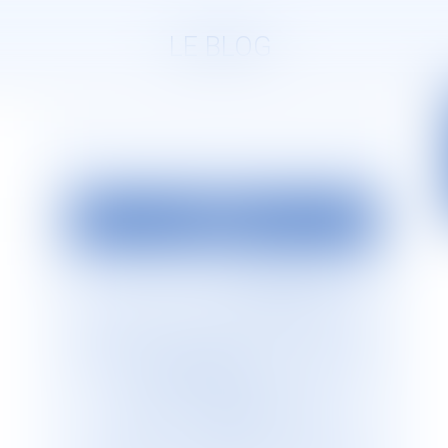
LE BLOG
EDITO
La société d’avocats
JURISGUYANE
est
située en Guyane française. Elle est
dirigée par Monsieur le Bâtonnier Patrick
Lingibé, ancien bâtonnier de Guyane. Le
cabinet
JURISGUYANE
est membre du
Réseau international d’avocats
francophones
GESICA
, réseau de
référence qui regroupe plus de 255