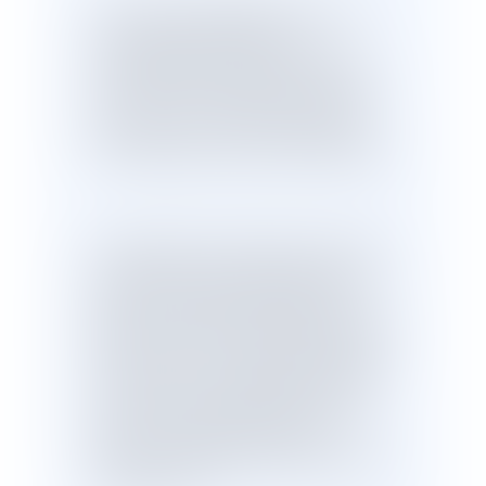
Le Conseil constitutionnel a été saisi
d'une question prioritaire de
constitutionnalité (QPC) relative à la
conformité à la Constitution de l’article
30-3 du code civil, dans sa rédaction
issue de la loi n° 93-933 du 22 juillet
1993 réformant le droit de la nationalité.
En application de l’article 23-6 du code
civil, la perte de la nationalité française
peut être constatée par jugement
lorsque l’intéressé, français d’origine par
filiation, n’en a pas la possession d’état
et n’a jamais eu sa résidence habituelle
en France, si les ascendants, dont il
tenait la nationalité française, n’ont eux-
mêmes ni possession d’état de
Français, ni résidence en France depuis