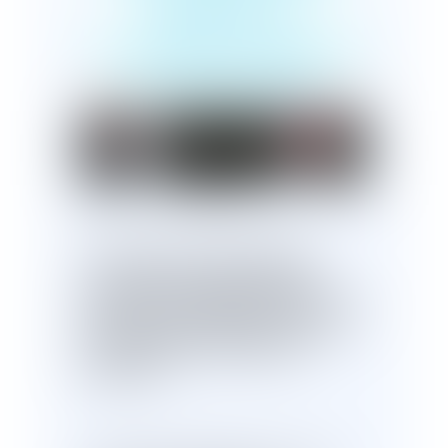
perte de la
nationalité française
par désuétude
Publié le :
14/04/2025
Le Conseil constitutionnel juge
conforme à la Constitution les
dispositions législatives relatives à la
présomption irréfragable de la perte
de la nationalité française par
désuétude
.