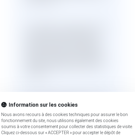
un demi-siècle.
Les dispositions contestées de l’article
30-3 du même code prévoient que,
lorsque ces mêmes conditions sont
remplies, l’intéressé n’est pas admis à
apporter la preuve de sa nationalité
française par filiation et que le tribunal
doit alors constater la perte de cette
nationalité.
Il résulte de la jurisprudence constante
Information sur les cookies
de la Cour de cassation que ces
dispositions interdisent, lorsque les
Nous avons recours à des cookies techniques pour assurer le bon
conditions qu’elles posent sont réunies,
fonctionnement du site, nous utilisons également des cookies
de rapporter la preuve de la
soumis à votre consentement pour collecter des statistiques de visite.
Cliquez ci-dessous sur « ACCEPTER » pour accepter le dépôt de
transmission de la nationalité française