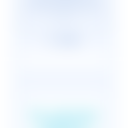
cabinets représentants plus de 2 600
avocats répartis, en France et dans le
monde.
QPC : présomption
irréfragable de la