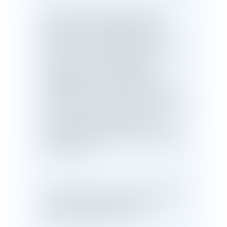
En mettant fin à cette transmission
lorsque la nationalité française est
dépourvue de toute effectivité, il a
poursuivi un but d’intérêt général. Pour la
mise en œuvre de cette règle, les
dispositions contestées, telles
qu’interprétées par la jurisprudence
constante de la Cour de cassation, font
obstacle à ce que l’intéressé se prévale
à tout moment de la procédure
d’éléments établissant une possession
d’état postérieure à l’expiration du délai
cinquantenaire.
Ce faisant, elles poursuivent l’objectif de
valeur constitutionnelle de bonne
administration de la justice.