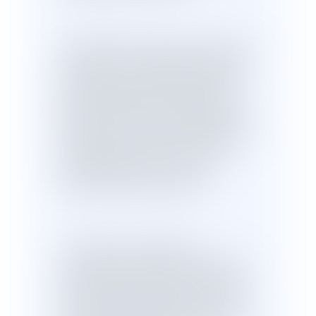
En deuxième lieu, le juge, qui est tenu de
vérifier que sont réunies les conditions
de la perte de la nationalité française
par désuétude, prend en compte les
éléments produits par l’intéressé pour
établir que, dans le délai cinquantenaire,
lui-même ou celui de ses ascendants
susceptible de lui avoir transmis la
nationalité française ont eu la
possession d’état de Français.
A cet égard, les dispositions
contestées ne permettent pas au juge
de constater la perte de la nationalité
française de l’intéressé dans le cas où,
au regard des éléments dont il dispose