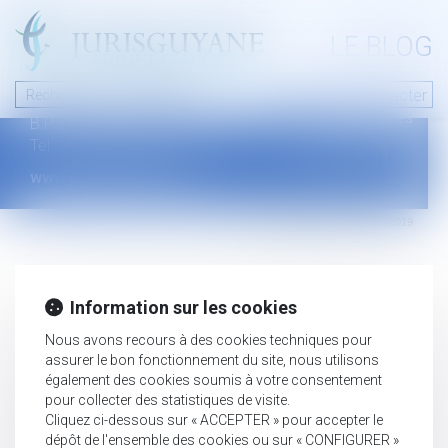
A PROPOS
LE BLOG
Contact
Plan du blog
Nous contacter
46 avenue de la liberté
Mentions légales
B.P.315 - 97327 Cayenne Cedex
Tel : +594 594 29 45 35
www.jurisguyane.com
Septeo Digital & Services © 2019
Information sur les cookies
Nous avons recours à des cookies techniques pour
assurer le bon fonctionnement du site, nous utilisons
également des cookies soumis à votre consentement
pour collecter des statistiques de visite.
Cliquez ci-dessous sur « ACCEPTER » pour accepter le
dépôt de l'ensemble des cookies ou sur « CONFIGURER »