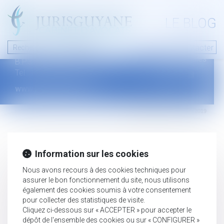
A PROPOS
LE BLOG
Contact
Plan du blog
Nous contacter
46 avenue de la liberté
Mentions légales
B.P.315 - 97327 Cayenne Cedex
Tel : +594 594 29 45 35
www.jurisguyane.com
Septeo Digital & Services © 2019
Information sur les cookies
Nous avons recours à des cookies techniques pour
assurer le bon fonctionnement du site, nous utilisons
également des cookies soumis à votre consentement
pour collecter des statistiques de visite.
Cliquez ci-dessous sur « ACCEPTER » pour accepter le
dépôt de l'ensemble des cookies ou sur « CONFIGURER »