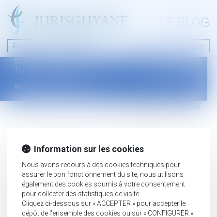
A PROPOS
LE BLOG
Contact
Plan du blog
Nous contacter
46 avenue de la liberté
Mentions légales
B.P.315 - 97327 Cayenne Cedex
Tel : +594 594 29 45 35
www.jurisguyane.com
Septeo Digital & Services © 2019
Information sur les cookies
Nous avons recours à des cookies techniques pour
assurer le bon fonctionnement du site, nous utilisons
également des cookies soumis à votre consentement
pour collecter des statistiques de visite.
Cliquez ci-dessous sur « ACCEPTER » pour accepter le
dépôt de l'ensemble des cookies ou sur « CONFIGURER »