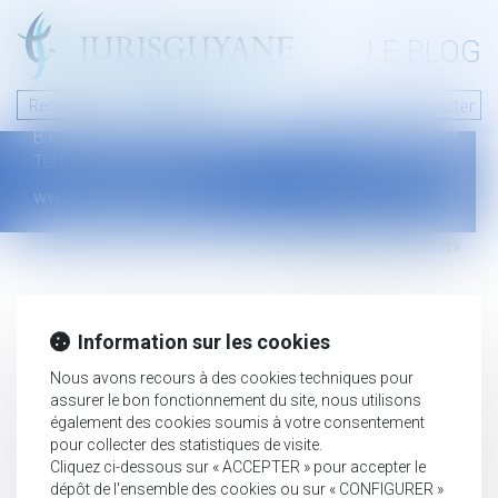
A PROPOS
LE BLOG
Contact
Plan du blog
Nous contacter
46 avenue de la liberté
Mentions légales
B.P.315 - 97327 Cayenne Cedex
Tel : +594 594 29 45 35
www.jurisguyane.com
Septeo Digital & Services © 2019
Information sur les cookies
Nous avons recours à des cookies techniques pour
assurer le bon fonctionnement du site, nous utilisons
également des cookies soumis à votre consentement
pour collecter des statistiques de visite.
Cliquez ci-dessous sur « ACCEPTER » pour accepter le
dépôt de l'ensemble des cookies ou sur « CONFIGURER »