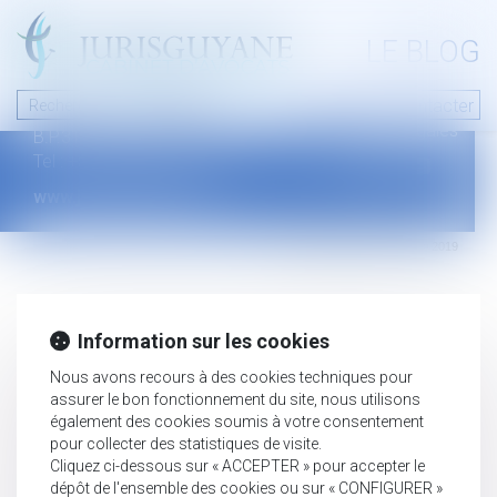
A PROPOS
LE BLOG
Contact
Plan du blog
Nous contacter
46 avenue de la liberté
Mentions légales
B.P.315 - 97327 Cayenne Cedex
Tel : +594 594 29 45 35
www.jurisguyane.com
Septeo Digital & Services © 2019
Information sur les cookies
Nous avons recours à des cookies techniques pour
assurer le bon fonctionnement du site, nous utilisons
également des cookies soumis à votre consentement
pour collecter des statistiques de visite.
Cliquez ci-dessous sur « ACCEPTER » pour accepter le
dépôt de l'ensemble des cookies ou sur « CONFIGURER »