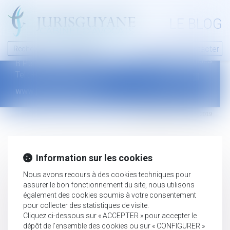
A PROPOS
LE BLOG
Contact
Plan du blog
Nous contacter
46 avenue de la liberté
Mentions légales
B.P.315 - 97327 Cayenne Cedex
Tel : +594 594 29 45 35
www.jurisguyane.com
Septeo Digital & Services © 2019
Information sur les cookies
Nous avons recours à des cookies techniques pour
assurer le bon fonctionnement du site, nous utilisons
également des cookies soumis à votre consentement
pour collecter des statistiques de visite.
Cliquez ci-dessous sur « ACCEPTER » pour accepter le
dépôt de l'ensemble des cookies ou sur « CONFIGURER »