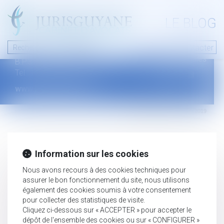
A PROPOS
LE BLOG
Contact
Plan du blog
Nous contacter
46 avenue de la liberté
Mentions légales
B.P.315 - 97327 Cayenne Cedex
Tel : +594 594 29 45 35
www.jurisguyane.com
Septeo Digital & Services © 2019
Information sur les cookies
Nous avons recours à des cookies techniques pour
assurer le bon fonctionnement du site, nous utilisons
également des cookies soumis à votre consentement
pour collecter des statistiques de visite.
Cliquez ci-dessous sur « ACCEPTER » pour accepter le
dépôt de l'ensemble des cookies ou sur « CONFIGURER »