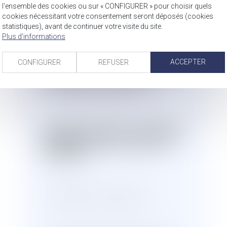
l'ensemble des cookies ou sur « CONFIGURER » pour choisir quels
aux juges du fond d'avoir statué par
cookies nécessitant votre consentement seront déposés (cookies
des motifs impropres à écarter la
statistiques), avant de continuer votre visite du site.
possibilité que l'époux ait entendu
Plus d'informations
soustraire au partage, en se
l'appropriant directement ou
ACCEPTER
CONFIGURER
REFUSER
indirectement, la différence entre le
prix apparent et la valeur réelle des
actions communes cédées
.
EXTRAIT DE L'ARRET DE LA PREMIERE
CHAMBRE CIVILE DE LA COUR DE
CASSAION :
" Vu l'article 1477 du code civil :