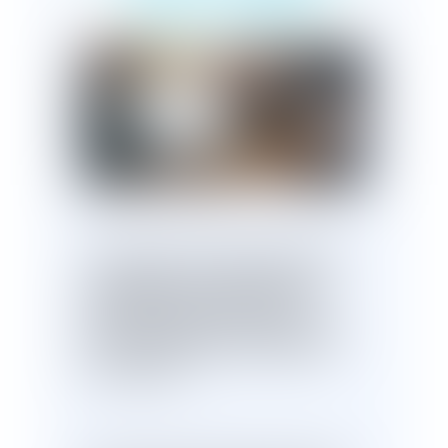
communauté ?
Publié le :
07/04/2025
Les actions d'une société anonyme
constituent en principe des titres
négociables qui, acquis à titre
onéreux pendant le mariage, même
par un seul des époux, tombent en
communauté
.