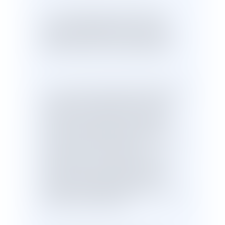
11. Aux termes de ce texte, celui des
époux qui aurait détourné ou recelé
quelques effets de la communauté est
privé de sa portion dans lesdits effets.
12. Pour rejeter la demande de Mme [W]
tendant à voir sanctionner au titre du
recel de communauté les cessions par
M. [J] seul des actions des sociétés
COGEP et groupe COGEP intervenues le
26 juin 2013, l'arrêt retient que
l'affirmation d'une vente à vil prix par M.
[J] à lui-même est inopérant, la valeur
des parts à la date la plus proche
possible du partage devant être portée à
l'actif de la communauté.