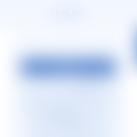
LE BLOG
EDITO
La société d’avocats
JURISGUYANE
est
située en Guyane française. Elle est
dirigée par Monsieur le Bâtonnier Patrick
Lingibé, ancien bâtonnier de Guyane. Le
cabinet
JURISGUYANE
est membre du
Réseau international d’avocats
francophones
GESICA
, réseau de
référence qui regroupe plus de 255