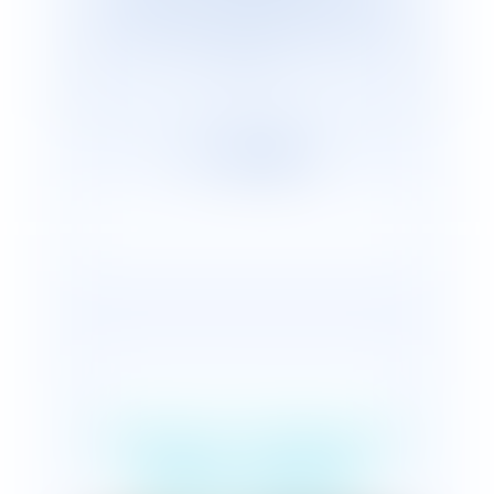
cabinets représentants plus de 2 600
avocats répartis, en France et dans le
monde.
Cessions d'actions à
vil prix : recel de