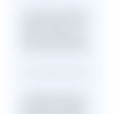
13. En statuant ainsi, par des motifs
impropres à écarter la possibilité que M.
[J] ait entendu soustraire au partage, en
se l'appropriant directement ou
indirectement, la différence entre le prix
apparent et la valeur réelle des actions
communes cédées, la cour d'appel n'a
pas donné de base légale à sa décision.
Portée et conséquences de la cassation
14. En application de l'article 624 du
code de procédure civile, la cassation du
chef de dispositif de l'arrêt rejetant la
demande formée à titre principal par