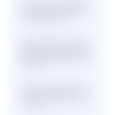
Ainsi, la cession d'actions communes
postérieurement à la dissolution de la
communauté requiert, en principe,
l'accord des deux époux.
Après le prononcé de leur divorce, un
ex-époux a assigné son ex-épouse en
ouverture des opérations de comptes,
liquidation et partage de leurs intérêts
patrimoniaux.
Celle-ci a sollicité l'application, à son
encontre, des peines du recel au titre de
cessions d'actions dépendant de la
communauté.