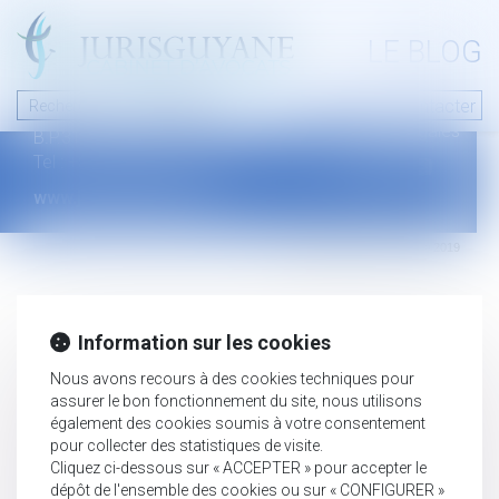
A PROPOS
LE BLOG
Contact
Plan du blog
Nous contacter
46 avenue de la liberté
Mentions légales
B.P.315 - 97327 Cayenne Cedex
Tel : +594 594 29 45 35
www.jurisguyane.com
Septeo Digital & Services © 2019
Information sur les cookies
Nous avons recours à des cookies techniques pour
assurer le bon fonctionnement du site, nous utilisons
également des cookies soumis à votre consentement
pour collecter des statistiques de visite.
Cliquez ci-dessous sur « ACCEPTER » pour accepter le
dépôt de l'ensemble des cookies ou sur « CONFIGURER »