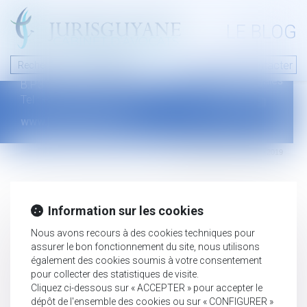
A PROPOS
LE BLOG
Contact
Plan du blog
Nous contacter
46 avenue de la liberté
Mentions légales
B.P.315 - 97327 Cayenne Cedex
Tel : +594 594 29 45 35
www.jurisguyane.com
Septeo Digital & Services © 2019
Information sur les cookies
Nous avons recours à des cookies techniques pour
assurer le bon fonctionnement du site, nous utilisons
également des cookies soumis à votre consentement
pour collecter des statistiques de visite.
Cliquez ci-dessous sur « ACCEPTER » pour accepter le
dépôt de l'ensemble des cookies ou sur « CONFIGURER »