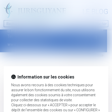
A PROPOS
LE BLOG
Contact
Plan du blog
Nous contacter
46 avenue de la liberté
Mentions légales
B.P.315 - 97327 Cayenne Cedex
Tel : +594 594 29 45 35
www.jurisguyane.com
Septeo Digital & Services © 2019
Information sur les cookies
Nous avons recours à des cookies techniques pour
assurer le bon fonctionnement du site, nous utilisons
également des cookies soumis à votre consentement
pour collecter des statistiques de visite.
Cliquez ci-dessous sur « ACCEPTER » pour accepter le
dépôt de l'ensemble des cookies ou sur « CONFIGURER »