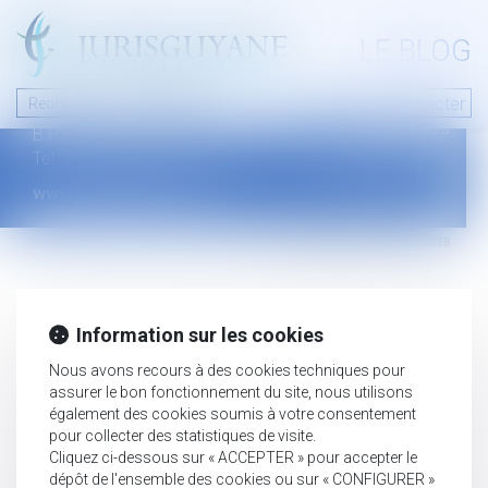
A PROPOS
LE BLOG
Contact
Plan du blog
Nous contacter
46 avenue de la liberté
Mentions légales
B.P.315 - 97327 Cayenne Cedex
Tel : +594 594 29 45 35
www.jurisguyane.com
Septeo Digital & Services © 2019
Information sur les cookies
Nous avons recours à des cookies techniques pour
assurer le bon fonctionnement du site, nous utilisons
également des cookies soumis à votre consentement
pour collecter des statistiques de visite.
Cliquez ci-dessous sur « ACCEPTER » pour accepter le
dépôt de l'ensemble des cookies ou sur « CONFIGURER »