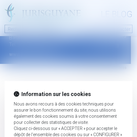
A PROPOS
LE BLOG
Contact
Plan du blog
Nous contacter
46 avenue de la liberté
Mentions légales
B.P.315 - 97327 Cayenne Cedex
Tel : +594 594 29 45 35
www.jurisguyane.com
Septeo Digital & Services © 2019
Information sur les cookies
Nous avons recours à des cookies techniques pour
assurer le bon fonctionnement du site, nous utilisons
également des cookies soumis à votre consentement
pour collecter des statistiques de visite.
Cliquez ci-dessous sur « ACCEPTER » pour accepter le
dépôt de l'ensemble des cookies ou sur « CONFIGURER »