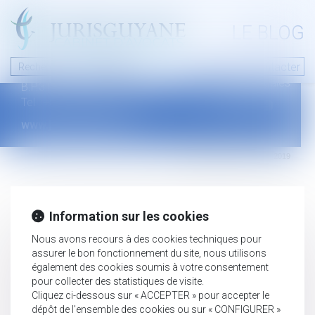
A PROPOS
LE BLOG
Contact
Plan du blog
Nous contacter
46 avenue de la liberté
Mentions légales
B.P.315 - 97327 Cayenne Cedex
Tel : +594 594 29 45 35
www.jurisguyane.com
Septeo Digital & Services © 2019
Information sur les cookies
Nous avons recours à des cookies techniques pour
assurer le bon fonctionnement du site, nous utilisons
également des cookies soumis à votre consentement
pour collecter des statistiques de visite.
Cliquez ci-dessous sur « ACCEPTER » pour accepter le
dépôt de l'ensemble des cookies ou sur « CONFIGURER »