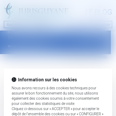
A PROPOS
LE BLOG
Contact
Plan du blog
Nous contacter
46 avenue de la liberté
Mentions légales
B.P.315 - 97327 Cayenne Cedex
Tel : +594 594 29 45 35
www.jurisguyane.com
Septeo Digital & Services © 2019
Information sur les cookies
Nous avons recours à des cookies techniques pour
assurer le bon fonctionnement du site, nous utilisons
également des cookies soumis à votre consentement
pour collecter des statistiques de visite.
Cliquez ci-dessous sur « ACCEPTER » pour accepter le
dépôt de l'ensemble des cookies ou sur « CONFIGURER »