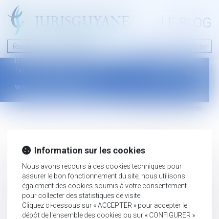
A PROPOS
LE BLOG
Contact
Plan du blog
Nous contacter
46 avenue de la liberté
Mentions légales
B.P.315 - 97327 Cayenne Cedex
Tel : +594 594 29 45 35
www.jurisguyane.com
Septeo Digital & Services © 2019
Information sur les cookies
Nous avons recours à des cookies techniques pour
assurer le bon fonctionnement du site, nous utilisons
également des cookies soumis à votre consentement
pour collecter des statistiques de visite.
Cliquez ci-dessous sur « ACCEPTER » pour accepter le
dépôt de l'ensemble des cookies ou sur « CONFIGURER »