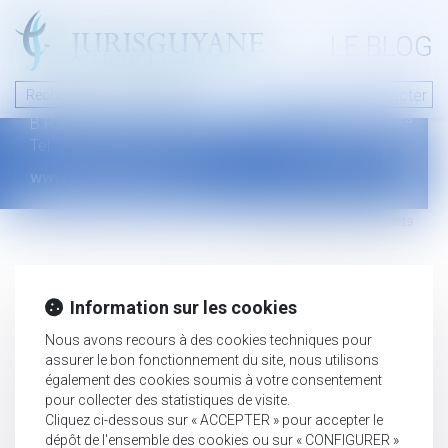
A PROPOS
LE BLOG
Contact
Plan du blog
Nous contacter
46 avenue de la liberté
Mentions légales
B.P.315 - 97327 Cayenne Cedex
Tel : +594 594 29 45 35
www.jurisguyane.com
Septeo Digital & Services © 2019
Information sur les cookies
Nous avons recours à des cookies techniques pour
assurer le bon fonctionnement du site, nous utilisons
également des cookies soumis à votre consentement
pour collecter des statistiques de visite.
Cliquez ci-dessous sur « ACCEPTER » pour accepter le
dépôt de l'ensemble des cookies ou sur « CONFIGURER »