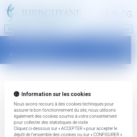
A PROPOS
LE BLOG
Contact
Plan du blog
Nous contacter
46 avenue de la liberté
Mentions légales
B.P.315 - 97327 Cayenne Cedex
Tel : +594 594 29 45 35
www.jurisguyane.com
Septeo Digital & Services © 2019
Information sur les cookies
Nous avons recours à des cookies techniques pour
assurer le bon fonctionnement du site, nous utilisons
également des cookies soumis à votre consentement
pour collecter des statistiques de visite.
Cliquez ci-dessous sur « ACCEPTER » pour accepter le
dépôt de l'ensemble des cookies ou sur « CONFIGURER »