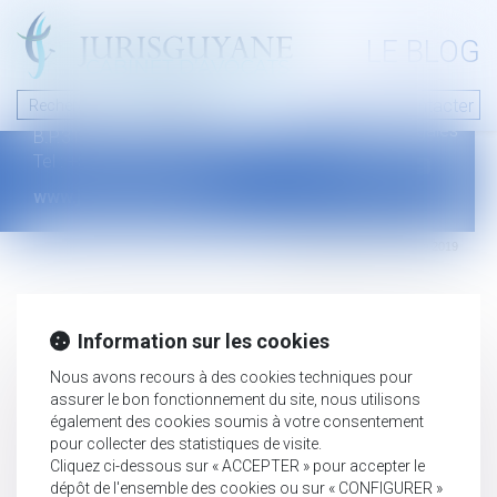
A PROPOS
LE BLOG
Contact
Plan du blog
Nous contacter
46 avenue de la liberté
Mentions légales
B.P.315 - 97327 Cayenne Cedex
Tel : +594 594 29 45 35
www.jurisguyane.com
Septeo Digital & Services © 2019
Information sur les cookies
Nous avons recours à des cookies techniques pour
assurer le bon fonctionnement du site, nous utilisons
également des cookies soumis à votre consentement
pour collecter des statistiques de visite.
Cliquez ci-dessous sur « ACCEPTER » pour accepter le
dépôt de l'ensemble des cookies ou sur « CONFIGURER »