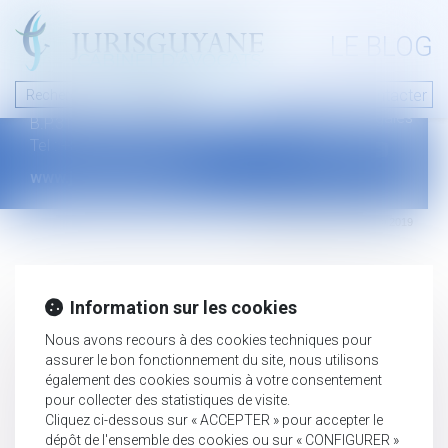
A PROPOS
LE BLOG
Contact
Plan du blog
Nous contacter
46 avenue de la liberté
Mentions légales
B.P.315 - 97327 Cayenne Cedex
Tel : +594 594 29 45 35
www.jurisguyane.com
Septeo Digital & Services © 2019
Information sur les cookies
Nous avons recours à des cookies techniques pour
assurer le bon fonctionnement du site, nous utilisons
également des cookies soumis à votre consentement
pour collecter des statistiques de visite.
Cliquez ci-dessous sur « ACCEPTER » pour accepter le
dépôt de l'ensemble des cookies ou sur « CONFIGURER »