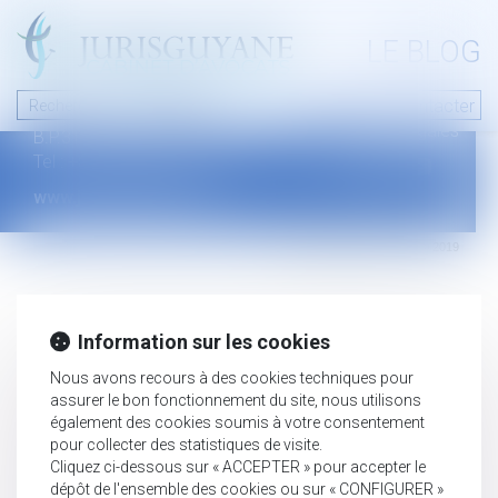
A PROPOS
LE BLOG
Contact
Plan du blog
Nous contacter
46 avenue de la liberté
Mentions légales
B.P.315 - 97327 Cayenne Cedex
Tel : +594 594 29 45 35
www.jurisguyane.com
Septeo Digital & Services © 2019
Information sur les cookies
Nous avons recours à des cookies techniques pour
assurer le bon fonctionnement du site, nous utilisons
également des cookies soumis à votre consentement
pour collecter des statistiques de visite.
Cliquez ci-dessous sur « ACCEPTER » pour accepter le
dépôt de l'ensemble des cookies ou sur « CONFIGURER »