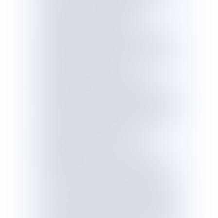
projet de loi aligne leurs obligations,
notamment administratives et
comptables, sur celles des
associations cultuelles et les incite à
distinguer leurs activités cultuelles du
reste de leurs activités afin notamment
d’assurer le principe de non-
subventionnement public au culte.Il
prévoit également un principe de
déclaration des financements étrangers
au-delà d’un certain seuil et la possibilité
pour l’autorité administrative de s’y
opposer lorsqu’est en jeu un intérêt
fondamental de la société.
Enfin, le projet de loi actualise les
dispositions de la loi du 9 décembre
1905 en matière de police des cultes et
les renforce pour assurer que les lieux
de culte ne soient pas détournés de leur
vocation, par exemple en devenant des
lieux d’activité électorale. Il fait en sorte