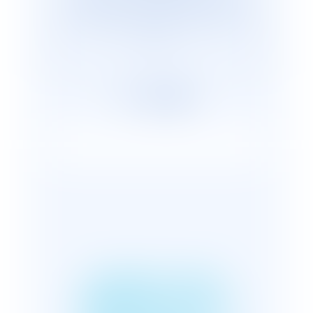
cabinets représentants plus de 2 600
avocats répartis, en France et dans le
monde.
RESPECT DES
PRINCIPES DE LA