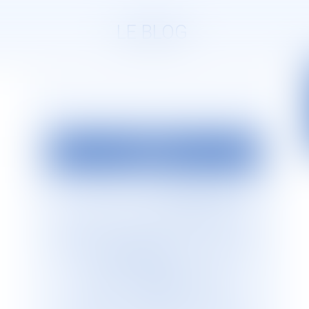
LE BLOG
EDITO
La société d’avocats
JURISGUYANE
est
située en Guyane française. Elle est
dirigée par Monsieur le Bâtonnier Patrick
Lingibé, ancien bâtonnier de Guyane. Le
cabinet
JURISGUYANE
est membre du
Réseau international d’avocats
francophones
GESICA
, réseau de
référence qui regroupe plus de 255