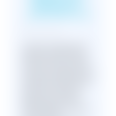
RÉPUBLIQUE :
ADOPTION À L'AN
Publié le :
02/07/2021
Le projet de loi confortant le respect
des principes de la République a été
adopté par les députés en nouvelle
lecture.Article mis à jour le 2 juillet 2021.
Le projet de loi confortant le respect
des principes de la République (n° 3649)
a été présenté en Conseil des ministres
et déposé à l'Assemblée natinale le 9
décembre 2020. Il s'agit pour le
gouvernement de "permettre à la
République d’agir contre ceux qui
veulent la déstabiliser afin de renforcer
la cohésion nationale".