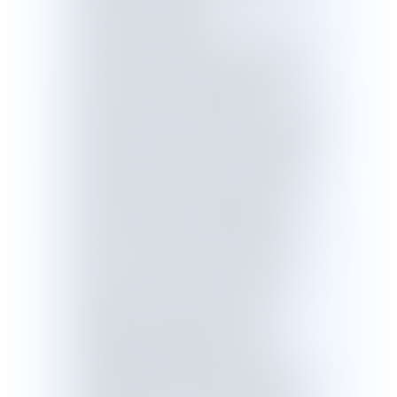
Le projet de loi s’organise autour de
deux axes principaux.
Il vise d’abord à garantir le respect des
lois et principes de la République dans
tous les domaines exposés à des
risques d’emprise séparatiste :- dans les
services publics, aussi bien pour assurer
le respect du principe de neutralité par
les organismes de droit privé chargés
d’une mission de service public que
pour prémunir les agents publics contre
toutes les tentatives d’intimidation,
menaces ou violences de la part de
ceux qui ne veulent pas respecter les
règles du service public ;- dans le
monde associatif en conditionnant
l’attribution de subventions à la
souscription préalable d’un contrat
d’engagement républicain dont la
méconnaissance entraîne notamment