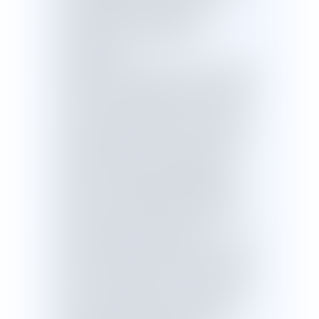
accélérées pour les délits de
provocation afin d’apporter une
réponse rapide contre ces
agissements.
Le projet de loi vise ensuite à actualiser
le régime d’organisation des cultes issu
de la loi du 9 décembre 1905.Pour les
associations cultuelles prévues par la
loi du 9 décembre 1905, il en réforme
l’organisation afin de les protéger des
prises de contrôle malveillantes. Il
prévoit des obligations déclaratives
nouvelles en matière comptable, afin
d’assurer une meilleure transparence
sur leur situation financière et
patrimoniale, tant à destination de l’Etat
que des membres qui les composent.
Pour les associations dites mixtes qui
relèvent du régime du 1er juillet 1901 et
qui exercent pour partie un culte, le