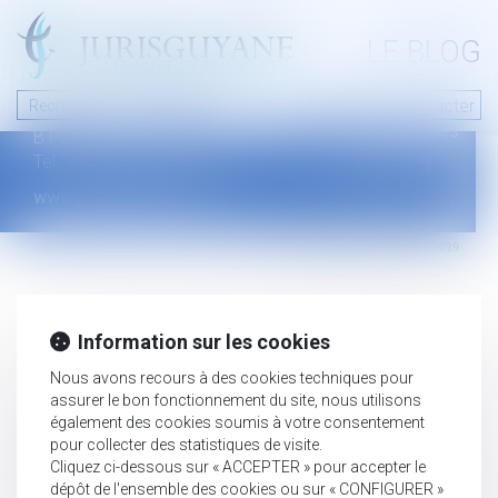
A PROPOS
LE BLOG
Contact
Plan du blog
Nous contacter
46 avenue de la liberté
Mentions légales
B.P.315 - 97327 Cayenne Cedex
Tel : +594 594 29 45 35
www.jurisguyane.com
Septeo Digital & Services © 2019
Information sur les cookies
Nous avons recours à des cookies techniques pour
assurer le bon fonctionnement du site, nous utilisons
également des cookies soumis à votre consentement
pour collecter des statistiques de visite.
Cliquez ci-dessous sur « ACCEPTER » pour accepter le
dépôt de l'ensemble des cookies ou sur « CONFIGURER »