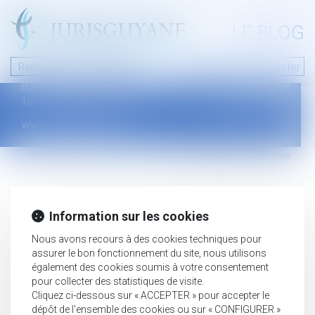
A PROPOS
LE BLOG
Contact
Plan du blog
Nous contacter
46 avenue de la liberté
Mentions légales
B.P.315 - 97327 Cayenne Cedex
Tel : +594 594 29 45 35
www.jurisguyane.com
Septeo Digital & Services © 2019
Information sur les cookies
Nous avons recours à des cookies techniques pour
assurer le bon fonctionnement du site, nous utilisons
également des cookies soumis à votre consentement
pour collecter des statistiques de visite.
Cliquez ci-dessous sur « ACCEPTER » pour accepter le
dépôt de l'ensemble des cookies ou sur « CONFIGURER »