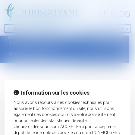
A PROPOS
LE BLOG
Contact
Plan du blog
Nous contacter
46 avenue de la liberté
Mentions légales
B.P.315 - 97327 Cayenne Cedex
Tel : +594 594 29 45 35
www.jurisguyane.com
Septeo Digital & Services © 2019
Information sur les cookies
Nous avons recours à des cookies techniques pour
assurer le bon fonctionnement du site, nous utilisons
également des cookies soumis à votre consentement
pour collecter des statistiques de visite.
Cliquez ci-dessous sur « ACCEPTER » pour accepter le
dépôt de l'ensemble des cookies ou sur « CONFIGURER »