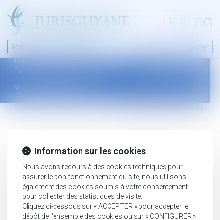
A PROPOS
LE BLOG
Contact
Plan du blog
Nous contacter
46 avenue de la liberté
Mentions légales
B.P.315 - 97327 Cayenne Cedex
Tel : +594 594 29 45 35
www.jurisguyane.com
Septeo Digital & Services © 2019
Information sur les cookies
Nous avons recours à des cookies techniques pour
assurer le bon fonctionnement du site, nous utilisons
également des cookies soumis à votre consentement
pour collecter des statistiques de visite.
Cliquez ci-dessous sur « ACCEPTER » pour accepter le
dépôt de l'ensemble des cookies ou sur « CONFIGURER »